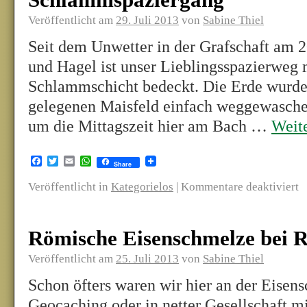
Schlammspaziergang
Veröffentlicht am
29. Juli 2013
von
Sabine Thiel
Seit dem Unwetter in der Grafschaft am 2
und Hagel ist unser Lieblingsspazierweg 
Schlammschicht bedeckt. Die Erde wurd
gelegenen Maisfeld einfach weggewasche
um die Mittagszeit hier am Bach …
Weit
Facebook
Twitter
Email
WhatsApp
Share
Veröffentlicht in
Kategorielos
|
Kommentare deaktiviert
Römische Eisenschmelze bei 
Veröffentlicht am
25. Juli 2013
von
Sabine Thiel
Schon öfters waren wir hier an der Eisens
Geocaching oder in netter Gesellschaft m