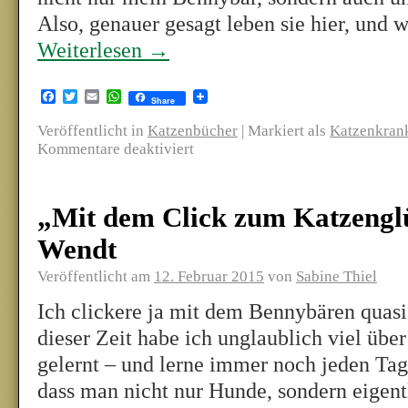
Also, genauer gesagt leben sie hier, und 
Weiterlesen
→
Facebook
Twitter
Email
WhatsApp
Share
Veröffentlicht in
Katzenbücher
|
Markiert als
Katzenkran
Kommentare deaktiviert
„Mit dem Click zum Katzengl
Wendt
Veröffentlicht am
12. Februar 2015
von
Sabine Thiel
Ich clickere ja mit dem Bennybären quasi 
dieser Zeit habe ich unglaublich viel über
gelernt – und lerne immer noch jeden Ta
dass man nicht nur Hunde, sondern eigen