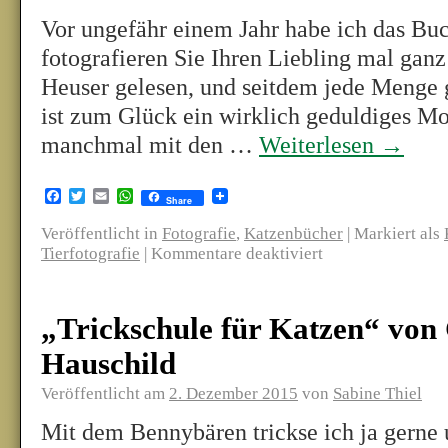
Vor ungefähr einem Jahr habe ich das Bu
fotografieren Sie Ihren Liebling mal gan
Heuser gelesen, und seitdem jede Menge 
ist zum Glück ein wirklich geduldiges Mo
manchmal mit den …
Weiterlesen
→
Facebook
Twitter
Email
WhatsApp
Share
Veröffentlicht in
Fotografie
,
Katzenbücher
|
Markiert als
Tierfotografie
|
Kommentare deaktiviert
„Trickschule für Katzen“ von 
Hauschild
Veröffentlicht am
2. Dezember 2015
von
Sabine Thiel
Mit dem Bennybären trickse ich ja gerne 