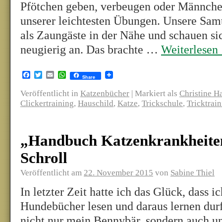
Pfötchen geben, verbeugen oder Männch
unserer leichtesten Übungen. Unsere Samt
als Zaungäste in der Nähe und schauen si
neugierig an. Das brachte …
Weiterlesen
Facebook
Twitter
Email
WhatsApp
Share
Veröffentlicht in
Katzenbücher
|
Markiert als
Christine H
Clickertraining
,
Hauschild
,
Katze
,
Trickschule
,
Tricktrai
„Handbuch Katzenkrankheite
Schroll
Veröffentlicht am
22. November 2015
von
Sabine Thiel
In letzter Zeit hatte ich das Glück, dass ic
Hundebücher lesen und daraus lernen durft
nicht nur mein Bennybär, sondern auch un