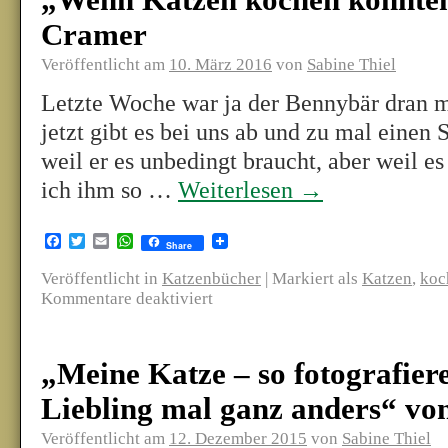
„Wenn Katzen kochen könnten
Cramer
Veröffentlicht am
10. März 2016
von
Sabine Thiel
Letzte Woche war ja der Bennybär dran 
jetzt gibt es bei uns ab und zu mal einen 
weil er es unbedingt braucht, aber weil e
ich ihm so …
Weiterlesen
→
Facebook
Twitter
Email
WhatsApp
Share
Veröffentlicht in
Katzenbücher
|
Markiert als
Katzen
,
koc
Kommentare deaktiviert
„Meine Katze – so fotografier
Liebling mal ganz anders“ vo
Veröffentlicht am
12. Dezember 2015
von
Sabine Thiel