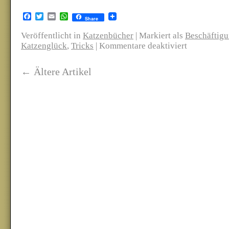
Facebook
Twitter
Email
WhatsApp
Share
Veröffentlicht in
Katzenbücher
|
Markiert als
Beschäftig
Katzenglück
,
Tricks
|
Kommentare deaktiviert
←
Ältere Artikel