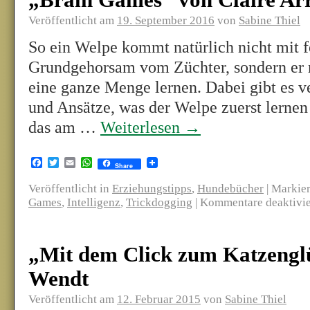
„Brain Games“ von Claire Ar
Veröffentlicht am
19. September 2016
von
Sabine Thiel
So ein Welpe kommt natürlich nicht mit fe
Grundgehorsam vom Züchter, sondern er 
eine ganze Menge lernen. Dabei gibt es 
und Ansätze, was der Welpe zuerst lernen
das am …
Weiterlesen
→
Facebook
Twitter
Email
WhatsApp
Share
Veröffentlicht in
Erziehungstipps
,
Hundebücher
|
Markier
Games
,
Intelligenz
,
Trickdogging
|
Kommentare deaktivie
„Mit dem Click zum Katzengl
Wendt
Veröffentlicht am
12. Februar 2015
von
Sabine Thiel