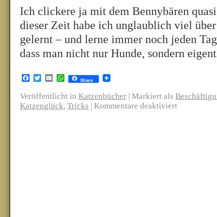
Ich clickere ja mit dem Bennybären quasi 
dieser Zeit habe ich unglaublich viel über
gelernt – und lerne immer noch jeden Ta
dass man nicht nur Hunde, sondern eigen
Facebook
Twitter
Email
WhatsApp
Share
Veröffentlicht in
Katzenbücher
|
Markiert als
Beschäftig
Katzenglück
,
Tricks
|
Kommentare deaktiviert