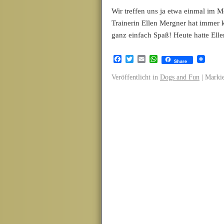
Wir treffen uns ja etwa einmal im 
Trainerin Ellen Mergner hat immer k
ganz einfach Spaß! Heute hatte El
Facebook
Twitter
Email
WhatsApp
Share
Veröffentlicht in
Dogs and Fun
|
Markie