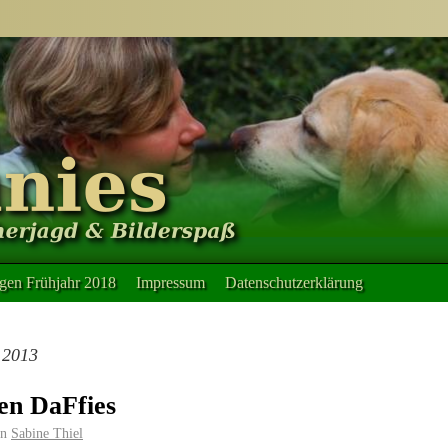
en Frühjahr 2018
Impressum
Datenschutzerklärung
 2013
n DaFfies
n
Sabine Thiel