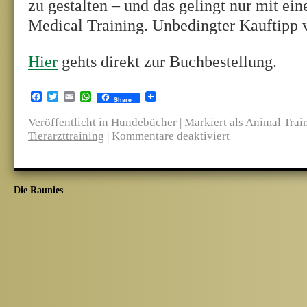
zu gestalten – und das gelingt nur mit ei
Medical Training. Unbedingter Kauftipp 
Hier
gehts direkt zur Buchbestellung.
Facebook
Twitter
Email
WhatsApp
Share
Veröffentlicht in
Hundebücher
|
Markiert als
Animal Trai
Tierarzttraining
|
Kommentare deaktiviert
Die Raunies