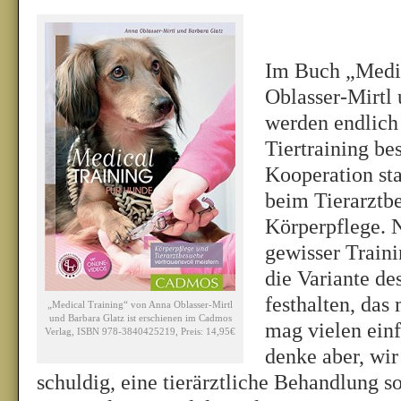
Im Buch „Medic
Oblasser-Mirtl
werden endlic
Tiertraining bes
Kooperation st
beim Tierarztbe
Körperpflege. N
gewisser Train
die Variante de
festhalten, das
„Medical Training“ von Anna Oblasser-Mirtl
und Barbara Glatz ist erschienen im Cadmos
mag vielen einf
Verlag, ISBN 978-3840425219, Preis: 14,95€
denke aber, wir
schuldig, eine tierärztliche Behandlung s