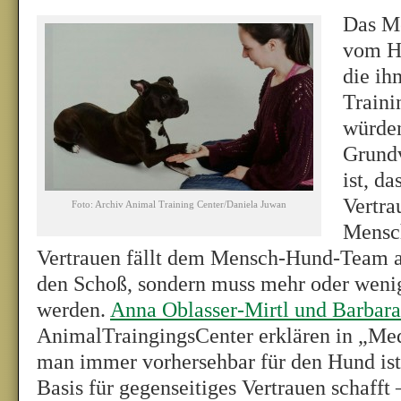
Das Me
vom H
die ih
Traini
würden
Grundv
ist, d
Vertra
Foto: Archiv Animal Training Center/Daniela Juwan
Mensch
Vertrauen fällt dem Mensch-Hund-Team ab
den Schoß, sondern muss mehr oder wenige
werden.
Anna Oblasser-Mirtl und Barbara
AnimalTraingingsCenter erklären in „Med
man immer vorhersehbar für den Hund ist,
Basis für gegenseitiges Vertrauen schaff