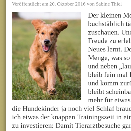
Veröffentlicht am
20. Oktober 2016
von
Sabine Thiel
Der kleinen M
buchstäblich t
zuschauen. Und
Freude zu erleb
Neues lernt. De
Menge, was so 
und neben „lau
bleib fein mal 
und komm zurü
bleibt scheinba
mehr für etwas
die Hundekinder ja noch viel Schlaf brau
ich etwas der knappen Trainingszeit in e
zu investieren: Damit Tierarztbesuche gar 