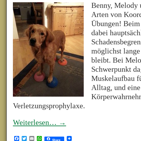
Benny, Melody 
Arten von Koord
Übungen! Beim 
dabei hauptsäch
Schadensbegren
möglichst lange
bleibt. Bei Melo
Schwerpunkt da
Muskelaufbau f
Alltag, und eine
Körperwahrneh
Verletzungsprophylaxe.
Weiterlesen…
→
Facebook
Twitter
Email
WhatsApp
Share