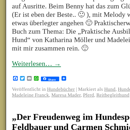
auf Ausritte. Beim Benny hat das zum Gl
(Er ist eben der Beste.. 🙂 ), mit Melody 
etwas überlegter angehen 🙂 Praktischerwe
Buch zum Thema: Die „Praktische Ausbil
Hund“ von Katharina Möller und Madelei
mit mir zusammen rein. 🙂
Weiterlesen…
→
Facebook
Twitter
Email
WhatsApp
Share
Veröffentlicht in
Hundebücher
|
Markiert als
Hund
,
Hunde
Madeleine Franck
,
Maresa Mader
,
Pferd
,
Reitbegleithund
„Der Freudenweg im Hundesp
Feldbauer und Carmen Schmi