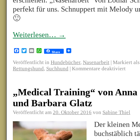
erschienen: „Nasenarbeit“ von Lothar Schi
perfekt für uns. Schnuppert mit Melody 
🙂
Weiterlesen…
→
Facebook
Twitter
Email
WhatsApp
Share
Veröffentlicht in
Hundebücher
,
Nasenarbeit
|
Markiert als
Rettungshund
,
Suchhund
|
Kommentare deaktiviert
„Medical Training“ von Anna 
und Barbara Glatz
Veröffentlicht am
20. Oktober 2016
von
Sabine Thiel
Der kleinen M
buchstäblich t