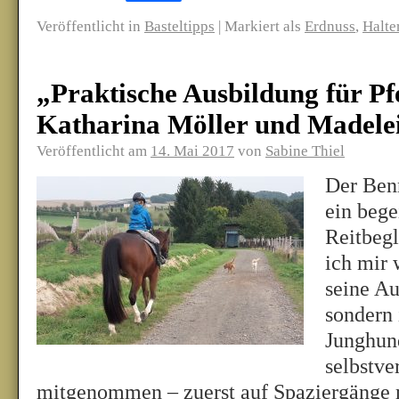
Veröffentlicht in
Basteltipps
|
Markiert als
Erdnuss
,
Halte
„Praktische Ausbildung für P
Katharina Möller und Madele
Veröffentlicht am
14. Mai 2017
von
Sabine Thiel
Der Benn
ein bege
Reitbeg
ich mir
seine A
sondern 
Junghun
selbstve
mitgenommen – zuerst auf Spaziergänge m