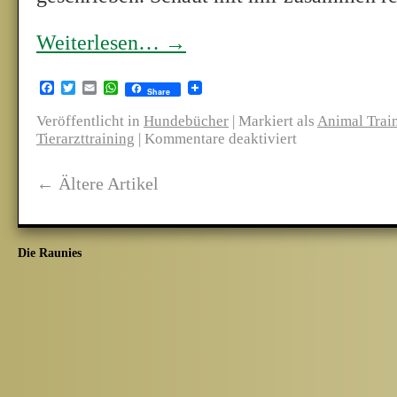
Weiterlesen…
→
Facebook
Twitter
Email
WhatsApp
Share
Veröffentlicht in
Hundebücher
|
Markiert als
Animal Trai
Tierarzttraining
|
Kommentare deaktiviert
←
Ältere Artikel
Die Raunies