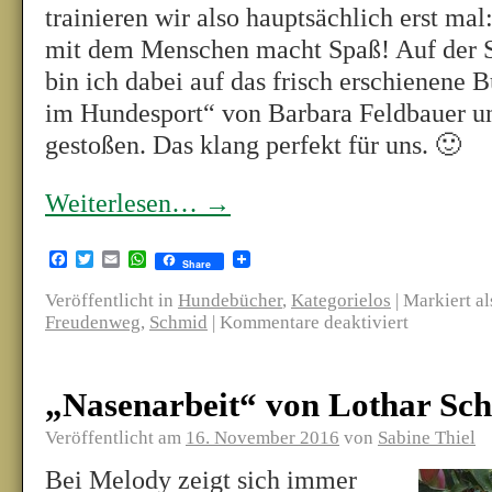
trainieren wir also hauptsächlich erst m
mit dem Menschen macht Spaß! Auf der 
bin ich dabei auf das frisch erschienene
im Hundesport“ von Barbara Feldbauer 
gestoßen. Das klang perfekt für uns. 🙂
Weiterlesen…
→
Facebook
Twitter
Email
WhatsApp
Share
Veröffentlicht in
Hundebücher
,
Kategorielos
|
Markiert al
Freudenweg
,
Schmid
|
Kommentare deaktiviert
„Nasenarbeit“ von Lothar Schi
Veröffentlicht am
16. November 2016
von
Sabine Thiel
Bei Melody zeigt sich immer