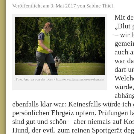
Veröffentlicht am
3. Mai 2017
von
Sabine Thiel
Mit d
„Blut 
– wir 
gemei
auch a
war da
darf u
Welche
Foto: Andrea von der Born / http://www.fassungsloses-sehen.de/
würde,
abhän
ebenfalls klar war: Keinesfalls würde ic
persönlichen Ehrgeiz opfern. Prüfungen l
sind gut und schön – aber niemals auf K
Hund, der evtl. zum reinen Sportgerät deg