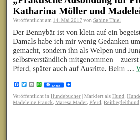
„Praktische Ausbildung für P
Katharina Möller und Madele
Veröffentlicht am
14. Mai 2017
von
Sabine Thiel
Der Bennybär ist von klein auf ein begeis
Damals habe ich mir wenig Gedanken um
gemacht, sondern ihn als Welpen und Jun
selbstverständlich mitgenommen – zuerst
Pferd, später auch auf Ausritte. Beim …
W
Facebook
Twitter
Email
WhatsApp
Share
Veröffentlicht in
Hundebücher
|
Markiert als
Hund
,
Hunde
Madeleine Franck
,
Maresa Mader
,
Pferd
,
Reitbegleithund