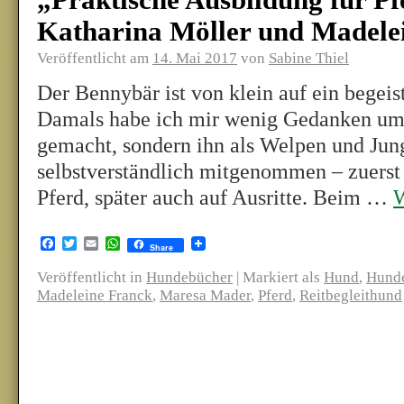
„Praktische Ausbildung für P
Katharina Möller und Madele
Veröffentlicht am
14. Mai 2017
von
Sabine Thiel
Der Bennybär ist von klein auf ein begeis
Damals habe ich mir wenig Gedanken um
gemacht, sondern ihn als Welpen und Jun
selbstverständlich mitgenommen – zuerst
Pferd, später auch auf Ausritte. Beim …
W
Facebook
Twitter
Email
WhatsApp
Share
Veröffentlicht in
Hundebücher
|
Markiert als
Hund
,
Hunde
Madeleine Franck
,
Maresa Mader
,
Pferd
,
Reitbegleithund