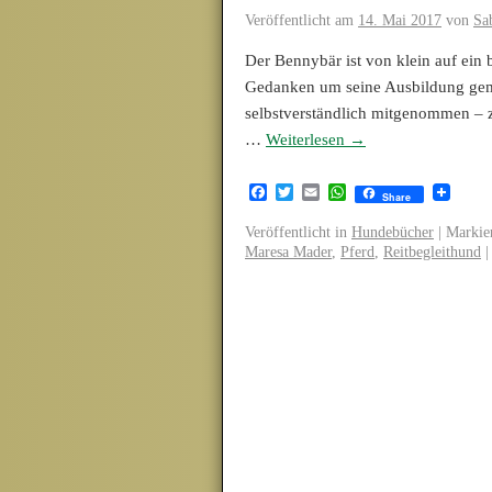
Veröffentlicht am
14. Mai 2017
von
Sa
Der Bennybär ist von klein auf ein 
Gedanken um seine Ausbildung gem
selbstverständlich mitgenommen – zu
…
Weiterlesen
→
Facebook
Twitter
Email
WhatsApp
Share
Veröffentlicht in
Hundebücher
|
Markier
Maresa Mader
,
Pferd
,
Reitbegleithund
|