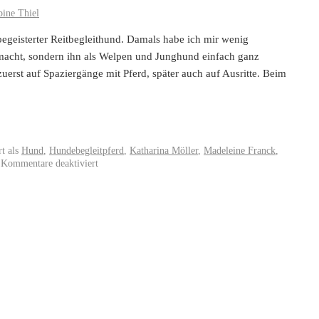
bine Thiel
begeisterter Reitbegleithund. Damals habe ich mir wenig
acht, sondern ihn als Welpen und Junghund einfach ganz
erst auf Spaziergänge mit Pferd, später auch auf Ausritte. Beim
t als
Hund
,
Hundebegleitpferd
,
Katharina Möller
,
Madeleine Franck
,
Kommentare deaktiviert