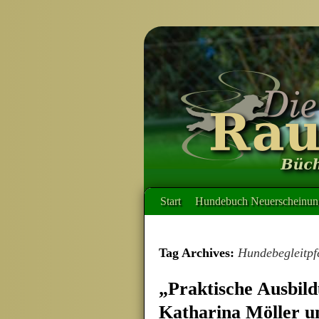
Start
Hundebuch Neuerscheinung
Tag Archives:
Hundebegleitpf
„Praktische Ausbil
Katharina Möller u