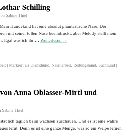
othar Schilling
von
Sabine Thiel
Mein Hundekind hat eine absolut phantastische Nase. Der
ren mit seiner tollen Nase beeindruckt, aber Melody stellt mein
n. Egal was ich ihr …
Weiterlesen
→
beit
|
Markiert als
Diensthund
,
Nasenarbeit
,
Rettungshund
,
Suchhund
|
 von Anna Oblasser-Mirtl und
n
Sabine Thiel
täblich täglich beim wachsen zuschauen. Und es ist eine wahre
Neues lernt. Denn es ist eine ganze Menge, was so ein Welpe lernen