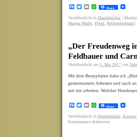
Facebook
Twitter
Email
WhatsApp
Share
Veröffentlicht in
Hundebücher
|
Markier
Maresa Mader
,
Pferd
,
Reitbegleithund
|
„Der Freudenweg i
Feldbauer und Car
Veröffentlicht am
3. Mai 2017
von
Sabi
Mit dem Bennybären habe ich „Blut
gemeinsamen Arbeiten und auch an 
mit mir arbeiten. Welcher Hundesp
Facebook
Twitter
Email
WhatsApp
Share
Veröffentlicht in
Hundebücher
,
Kategor
Kommentare deaktiviert