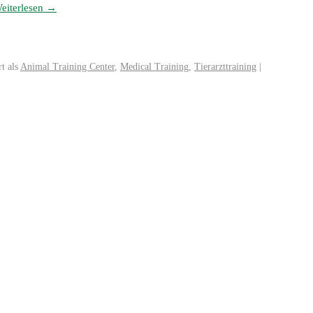
eiterlesen
→
t als
Animal Training Center
,
Medical Training
,
Tierarzttraining
|