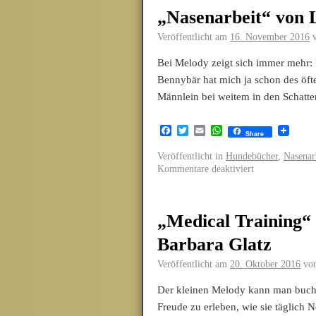
„Nasenarbeit“ von L
Veröffentlicht am
16. November 2016
Bei Melody zeigt sich immer mehr: 
Bennybär hat mich ja schon des öfte
Männlein bei weitem in den Schatte
Facebook
Twitter
Email
WhatsApp
Share
Veröffentlicht in
Hundebücher
,
Nasenar
Kommentare deaktiviert
„Medical Training“
Barbara Glatz
Veröffentlicht am
20. Oktober 2016
vo
Der kleinen Melody kann man buchs
Freude zu erleben, wie sie täglich 