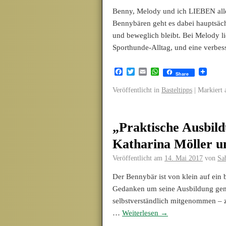
Benny, Melody und ich LIEBEN all
Bennybären geht es dabei hauptsäch
und beweglich bleibt. Bei Melody 
Sporthunde-Alltag, und eine verbe
Facebook
Twitter
Email
WhatsApp
Share
Veröffentlicht in
Basteltipps
|
Markiert 
„Praktische Ausbil
Katharina Möller u
Veröffentlicht am
14. Mai 2017
von
Sa
Der Bennybär ist von klein auf ein 
Gedanken um seine Ausbildung gem
selbstverständlich mitgenommen – zu
…
Weiterlesen
→