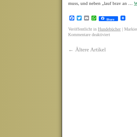
muss, und neben „lauf brav an …
W
Facebook
Twitter
Email
WhatsApp
Share
Veröffentlicht in
Hundebücher
|
Markier
Kommentare deaktiviert
←
Ältere Artikel