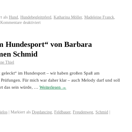
t als
Hund
,
Hundebegleitpferd
,
Katharina Möller
,
Madeleine Franck
,
Kommentare deaktiviert
m Hundesport“ von Barbara
men Schmid
ne Thiel
 geleckt“ im Hundesport – wir haben großen Spaß am
Prüfungen. Für mich war daher klar – auch Melody darf und soll
ort das sein würde, …
Weiterlesen
→
ielos
|
Markiert als
Dogdancing
,
Feldbauer
,
Freudenweg
,
Schmid
|