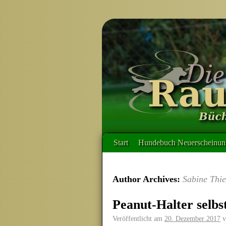
Start
Hundebuch Neuerscheinung
Author Archives:
Sabine Thie
Peanut-Halter selbs
Veröffentlicht am
20. Dezember 2017
v