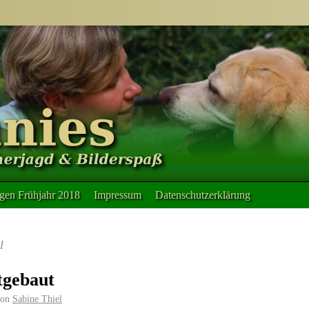
en Frühjahr 2018
Impressum
Datenschutzerklärung
l
tgebaut
on
Sabine Thiel