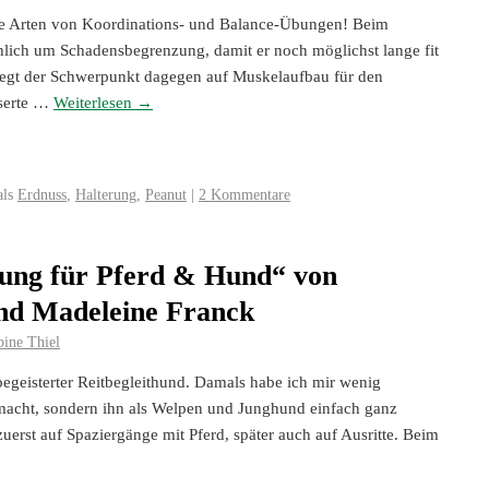
e Arten von Koordinations- und Balance-Übungen! Beim
lich um Schadensbegrenzung, damit er noch möglichst lange fit
liegt der Schwerpunkt dagegen auf Muskelaufbau für den
sserte …
Weiterlesen
→
als
Erdnuss
,
Halterung
,
Peanut
|
2 Kommentare
dung für Pferd & Hund“ von
nd Madeleine Franck
bine Thiel
begeisterter Reitbegleithund. Damals habe ich mir wenig
acht, sondern ihn als Welpen und Junghund einfach ganz
erst auf Spaziergänge mit Pferd, später auch auf Ausritte. Beim