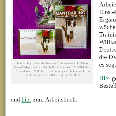
Arbeit
Einste
Ergän
wöche
Traini
Willia
Deutsc
die DV
es sog
„Mantrailing: Immer der Nase nach“ ist erschienen im Dreh-
Punkt-Verlag. Die DVD hat die ISBN-Nummer 978-3-943892-
07-9 und kostet 24,90 Euro, das Trainingsheft bekommt ihr für
9,90 Euro unter der ISBN 978-3-943892-08-6
Hier
ge
Bestel
und
hier
zum Arbeitsbuch.