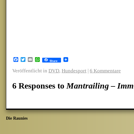
Facebook
Twitter
Email
WhatsApp
Share
Veröffentlicht in
DVD
,
Hundesport
|
6 Kommentare
6 Responses to
Mantrailing – Imm
Die Raunies