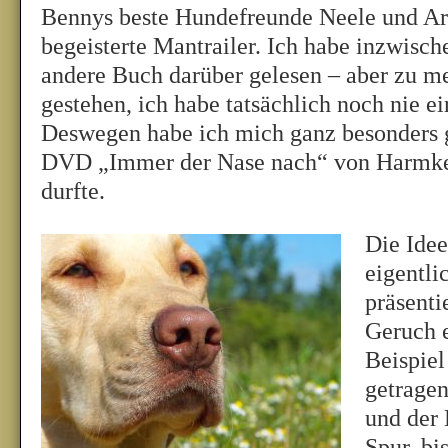
Bennys beste Hundefreunde Neele und Aron
begeisterte Mantrailer. Ich habe inzwisch
andere Buch darüber gelesen – aber zu m
gestehen, ich habe tatsächlich noch nie ei
Deswegen habe ich mich ganz besonders ge
DVD „Immer der Nase nach“ von Harmke
durfte.
Die Idee
eigentli
präsent
Geruch 
Beispiel
getrage
und der 
Spur, bi