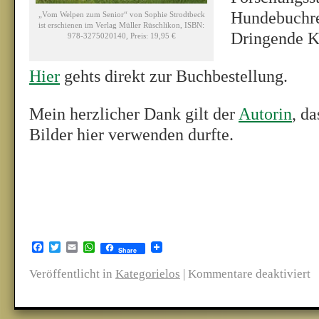
Hundebuchreg
„Vom Welpen zum Senior“ von Sophie Strodtbeck
ist erschienen im Verlag Müller Rüschlikon, ISBN:
Dringende K
978-3275020140, Preis: 19,95 €
Hier
gehts direkt zur Buchbestellung.
Mein herzlicher Dank gilt der
Autorin
, d
Bilder hier verwenden durfte.
Facebook
Twitter
Email
WhatsApp
Share
Veröffentlicht in
Kategorielos
|
Kommentare deaktiviert