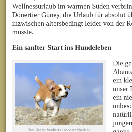
Wellnessurlaub im warmen Süden verbri
Dönertier Güneş, die Urlaub für absolut üb
inzwischen altersbedingt leider von der R
musste.
Ein sanfter Start ins Hundeleben
Die g
Abente
ein kl
unser 
ein ni
unbesc
natürl
jungen
ganze 
Foto: Sophie Strodtbeck / www.strodtbeck.de