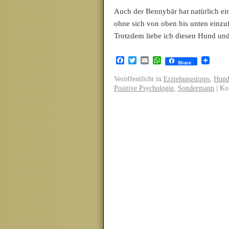
Auch der Bennybär hat natürlich ei
ohne sich von oben bis unten einzufe
Trotzdem liebe ich diesen Hund u
Facebook
Twitter
Email
WhatsApp
Share
Veröffentlicht in
Erziehungstipps
,
Hund
Positive Psychologie
,
Sondermann
|
Ko