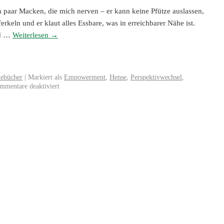
n paar Macken, die mich nerven – er kann keine Pfütze auslassen,
rkeln und er klaut alles Essbare, was in erreichbarer Nähe ist.
nd …
Weiterlesen
→
ebücher
|
Markiert als
Empowerment
,
Hense
,
Perspektivwechsel
,
mmentare deaktiviert