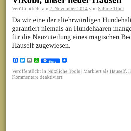
ViRobi, unser neuer Hauself
Veröffentlicht am
2. November 2014
von
Sabine Thiel
Da wir eine der altehrwürdigen Hundehalt
garantiert niemals an Hundehaaren mang
für die Neuzuteilung eines magischen Bed
Hauself zugewiesen.
Facebook
Twitter
Email
WhatsApp
Share
Veröffentlicht in
Nützliche Tools
|
Markiert als
Hauself
,
H
Kommentare deaktiviert