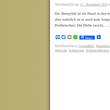
Veröffentlicht am
15. November 2015
Der Bennybär ist ein Hund in den bes
aber natürlich ist er auch kein Jung
Problemchen: Die Hüfte zwickt, …
Facebook
Twitter
Email
WhatsApp
Share
Veröffentlicht in
Gesundheit
,
Hundebüc
Albrecht
,
Schmerzen
,
Schmerztherapie