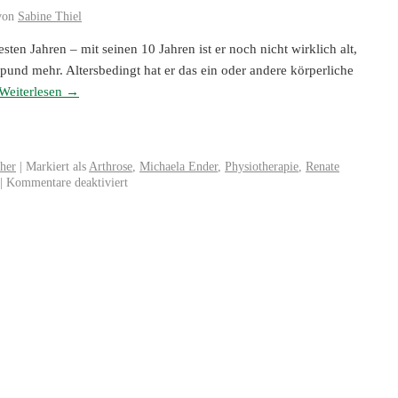
von
Sabine Thiel
ten Jahren – mit seinen 10 Jahren ist er noch nicht wirklich alt,
spund mehr. Altersbedingt hat er das ein oder andere körperliche
Weiterlesen
→
her
|
Markiert als
Arthrose
,
Michaela Ender
,
Physiotherapie
,
Renate
|
Kommentare deaktiviert