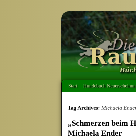
Start
Hundebuch Neuerscheinung
Tag Archives:
Michaela Ende
„Schmerzen beim H
Michaela Ender