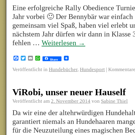
Eine erfolgreiche Rally Obedience Turnier
Jahr vorbei 🙂 Der Bennybär war einfach g
gemeinsam viel Spaß, haben viel erlebt u
nächstem Jahr dürfen wir dann in Klasse 3
fehlen …
Weiterlesen
→
Facebook
Twitter
Email
WhatsApp
Share
Veröffentlicht in
Hundebücher
,
Hundesport
|
Kommentare 
ViRobi, unser neuer Hauself
Veröffentlicht am
2. November 2014
von
Sabine Thiel
Da wir eine der altehrwürdigen Hundehalt
garantiert niemals an Hundehaaren mang
für die Neuzuteilung eines magischen Bed