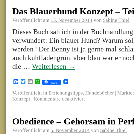
Das Blauerhund Konzept – Tei
Veröffentlicht am
13. November 2014
von
Sabine Thiel
Dieses Buch sah ich in der Buchhandlung
verwundert: Ein blauer Hund? Warum sol
werden? Der Benny ist ja gerne mal schl
auch kuhfladengrün, aber blau war er no
die …
Weiterlesen
→
Facebook
Twitter
Email
WhatsApp
Share
Veröffentlicht in
Erziehungstipps
,
Hundebücher
|
Markier
Konzept
|
Kommentare deaktiviert
Obedience – Gehorsam in Perf
Veröffentlicht am
5. November 2014
von
Sabine Thiel