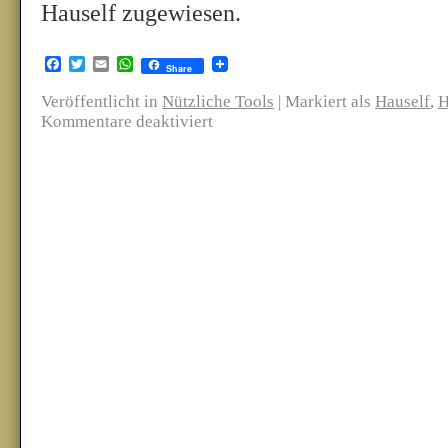
Hauself zugewiesen.
Facebook
Twitter
Email
WhatsApp
Share
Veröffentlicht in
Nützliche Tools
|
Markiert als
Hauself
,
H
Kommentare deaktiviert