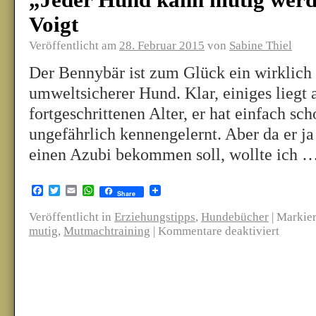
„Jeder Hund kann mutig werd
Voigt
Veröffentlicht am
28. Februar 2015
von
Sabine Thiel
Der Bennybär ist zum Glück ein wirklich
umweltsicherer Hund. Klar, einiges liegt
fortgeschrittenen Alter, er hat einfach sc
ungefährlich kennengelernt. Aber da er j
einen Azubi bekommen soll, wollte ich 
Facebook
Twitter
Email
WhatsApp
Share
Veröffentlicht in
Erziehungstipps
,
Hundebücher
|
Markier
mutig
,
Mutmachtraining
|
Kommentare deaktiviert