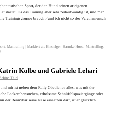
 phantastischen Sport, der den Hund seinen arteigenen
 auslastet. Da das Training aber sehr zeitaufwändig ist, und man
ine Trainingsgruppe braucht (und ich nicht so der Vereinsmensch
ort
,
Mantrailing
|
Markiert als
Einsteiger
,
Harmke Horst
,
Mantrailing
,
t
Katrin Kolbe und Gabriele Lehari
Sabine Thiel
d mir ist neben dem Rally Obedience alles, was mit der
fache Leckerchensuchen, erholsame Schnüffelspaziergänge oder
n der Bennybär seine Nase einsetzen darf, ist er glücklich …