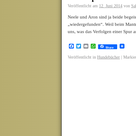
Veröffentlicht am
12. Juni 2014
von
Sa
Neele und Aron sind ja beide begeis
„wiedergefunden“. Weil beim Mantr
uns, was das Verfolgen einer Spur 
Facebook
Twitter
Email
WhatsApp
Share
Veröffentlicht in
Hundebücher
|
Markier