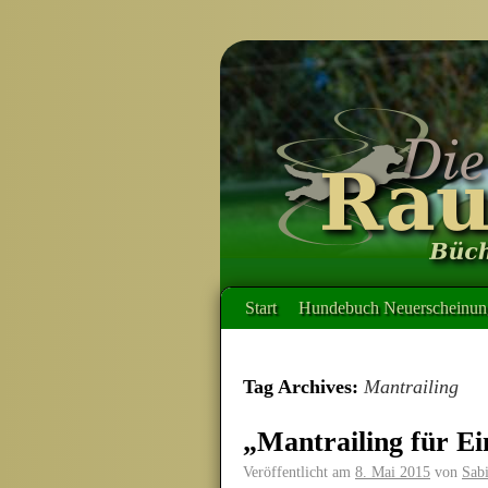
Start
Hundebuch Neuerscheinung
Tag Archives:
Mantrailing
„Mantrailing für E
Veröffentlicht am
8. Mai 2015
von
Sabi