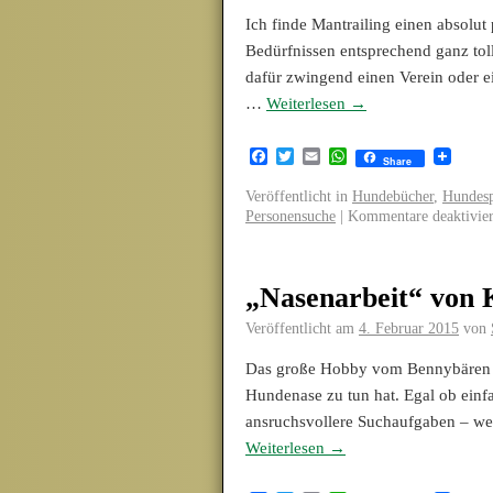
Ich finde Mantrailing einen absolut
Bedürfnissen entsprechend ganz toll
dafür zwingend einen Verein oder e
…
Weiterlesen
→
Facebook
Twitter
Email
WhatsApp
Share
Veröffentlicht in
Hundebücher
,
Hundesp
Personensuche
|
Kommentare deaktivier
„Nasenarbeit“ von 
Veröffentlicht am
4. Februar 2015
von
Das große Hobby vom Bennybären un
Hundenase zu tun hat. Egal ob ein
ansruchsvollere Suchaufgaben – wen
Weiterlesen
→