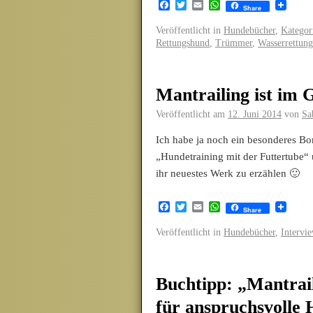
Facebook
Twitter
Email
WhatsApp
Share
Veröffentlicht in
Hundebücher
,
Kategor
Rettungshund
,
Trümmer
,
Wasserrettung
Mantrailing ist im 
Veröffentlicht am
12. Juni 2014
von
Sa
Ich habe ja noch ein besonderes B
„Hundetraining mit der Futtertube“ 
ihr neuestes Werk zu erzählen 🙂
Facebook
Twitter
Email
WhatsApp
Share
Veröffentlicht in
Hundebücher
,
Intervi
Buchtipp: „Mantrail
für anspruchsvolle