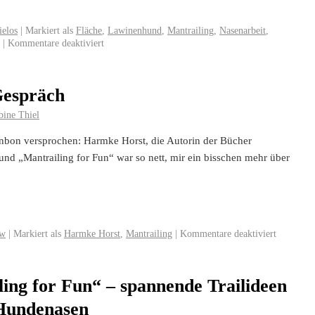
ielos
|
Markiert als
Fläche
,
Lawinenhund
,
Mantrailing
,
Nasenarbeit
,
|
Kommentare deaktiviert
Gespräch
bine Thiel
onbon versprochen: Harmke Horst, die Autorin der Bücher
und „Mantrailing for Fun“ war so nett, mir ein bisschen mehr über
ew
|
Markiert als
Harmke Horst
,
Mantrailing
|
Kommentare deaktiviert
ing for Fun“ – spannende Trailideen
 Hundenasen