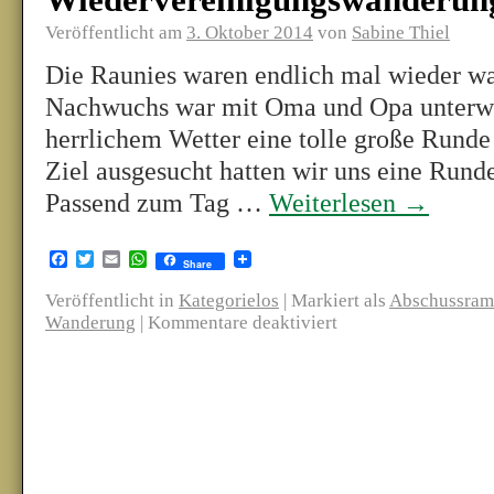
Wiedervereinigungswanderun
Veröffentlicht am
3. Oktober 2014
von
Sabine Thiel
Die Raunies waren endlich mal wieder w
Nachwuchs war mit Oma und Opa unterweg
herrlichem Wetter eine tolle große Runde
Ziel ausgesucht hatten wir uns eine Rund
Passend zum Tag …
Weiterlesen
→
Facebook
Twitter
Email
WhatsApp
Share
Veröffentlicht in
Kategorielos
|
Markiert als
Abschussram
Wanderung
|
Kommentare deaktiviert