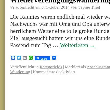
Wiedervereinigungswanderun
Veröffentlicht am
3. Oktober 2014
von
Sabine Thiel
Die Raunies waren endlich mal wieder w
Nachwuchs war mit Oma und Opa unterweg
herrlichem Wetter eine tolle große Runde
Ziel ausgesucht hatten wir uns eine Rund
Passend zum Tag …
Weiterlesen
→
Facebook
Twitter
Email
WhatsApp
Share
Veröffentlicht in
Kategorielos
|
Markiert als
Abschussram
Wanderung
|
Kommentare deaktiviert