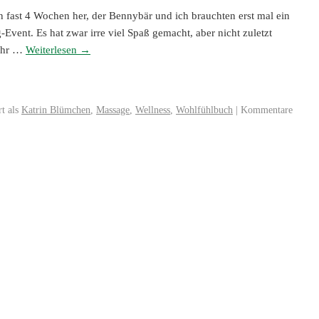
hon fast 4 Wochen her, der Bennybär und ich brauchten erst mal ein
vent. Es hat zwar irre viel Spaß gemacht, aber nicht zuletzt
sehr …
Weiterlesen
→
t als
Katrin Blümchen
,
Massage
,
Wellness
,
Wohlfühlbuch
|
Kommentare