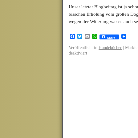
Unser letzter Blogbeitrag ist ja sc
bisschen Erholung vom großen Dog-E
wegen der Witterung war es auch 
Facebook
Twitter
Email
WhatsApp
Share
Veröffentlicht in
Hundebücher
|
Markier
deaktiviert